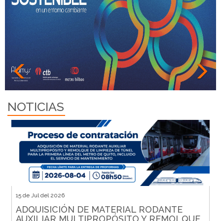
Previous
N
NOTICIAS
15 de Jul del 2026
ADQUISICIÓN DE MATERIAL RODANTE
AUXILIAR MULTIPROPÓSITO Y REMOLQUE