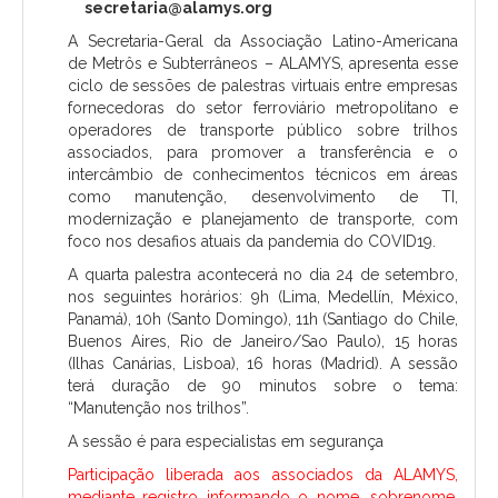
secretaria@alamys.org
A Secretaria-Geral da Associação Latino-Americana
de Metrôs e Subterrâneos – ALAMYS, apresenta esse
ciclo de sessões de palestras virtuais entre empresas
fornecedoras do setor ferroviário metropolitano e
operadores de transporte público sobre trilhos
associados, para promover a transferência e o
intercâmbio de conhecimentos técnicos em áreas
como manutenção, desenvolvimento de TI,
modernização e planejamento de transporte, com
foco nos desafios atuais da pandemia do COVID19.
A quarta palestra acontecerá no dia 24 de setembro,
nos seguintes horários: 9h (Lima, Medellín, México,
Panamá), 10h (Santo Domingo), 11h (Santiago do Chile,
Buenos Aires, Rio de Janeiro/Sao Paulo), 15 horas
(Ilhas Canárias, Lisboa), 16 horas (Madrid). A sessão
terá duração de 90 minutos sobre o tema:
“Manutenção nos trilhos”.
A sessão é para especialistas em segurança
Participação liberada aos associados da ALAMYS,
mediante registro informando o nome, sobrenome,