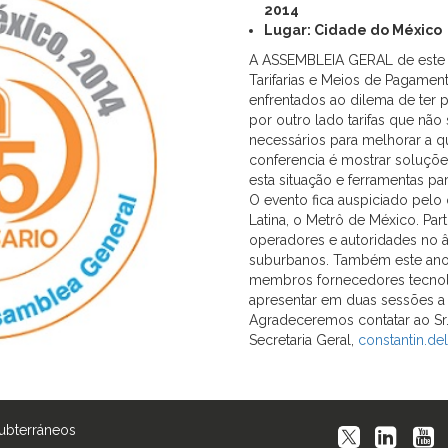
2014
Lugar: Cidade do México
A ASSEMBLEIA GERAL de este a
Tarifarias e Meios de Pagamen
enfrentados ao dilema de ter
por outro lado tarifas que não 
necessários para melhorar a q
conferencia é mostrar soluçõe
esta situação e ferramentas pa
O evento fica auspiciado pel
Latina, o Metrô de México. Par
operadores e autoridades no â
suburbanos. Também este ano
membros fornecedores tecnoló
apresentar em duas sessões a 
Agradeceremos contatar ao Sr. 
Secretaria Geral,
constantin.de
Subterráneos