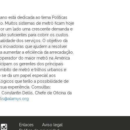
no está dedicada ao tema Politicas
to. Muitos sistemas de metrô ficam hoje
 por um lado uma crescente demanda e
são suficientes para cobrir os custos
ualidade dos serviços. O objetivo da
s inovadoras que ajudem a resolver
ra aumentar a eficiência da arrecadação.
o operador do maior metrô na América
ticipam os gerentes dos principais
mbito de metrô e trilhos urbanos e
 se da um papel especial aos
gicos que terão a possibilidade de
sua experiência. Consultas:
Constantin Dellis, Chefe de Oficina da
llis@alamys.org
Enlaces
Aviso legal