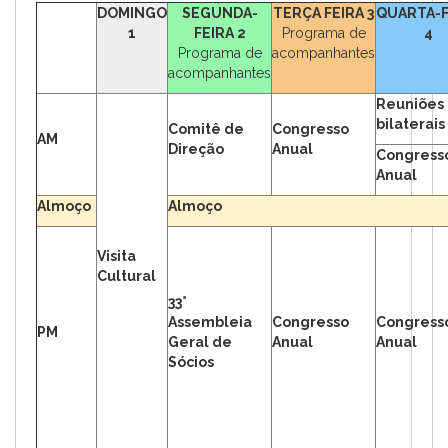
DOMINGO
SEGUNDA-
TERÇA FEIRA 3
QUARTA-F
1
FEIRA 2
Programa de
4
Programa de
acompanhantes
acompanhantes
Reuniões
bilaterais
Comitê de
Congresso
AM
Direção
Anual
Congress
Anual
Almoço
Almoço
Visita
Cultural
33°
Assembleia
Congresso
Congress
PM
Geral de
Anual
Anual
Sócios