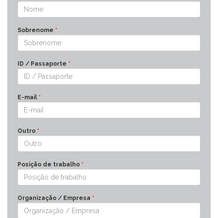
Sobrenome
*
ID / Passaporte
*
E-mail
*
Outro
*
Posição de trabalho
*
Organização / Empresa
*