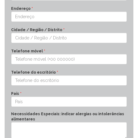
Endereço
*
Cidade / Região / Distrito
*
Telefone móvel
*
Telefone do escritório
*
País
*
Necessidades Especiais: indicar alergias ou intolerâncias
alimentares