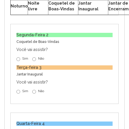
Noite
Coquetel de
Jantar
Jantar de
Noturno
livre
Boas-Vindas
Inaugural
Encerram
Segunda-Feira 2
Coquetel de Boas-Vindas
Você vai assistir?
Sim
Não
Terça-feira 3
Jantar Inaugural
Você vai assistir?
Sim
Não
Quarta-Feira 4