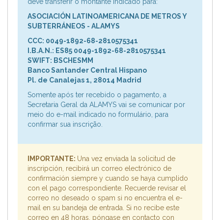
deve transferir o montante indicado para:
ASOCIACIÓN LATINOAMERICANA DE METROS Y
SUBTERRÁNEOS - ALAMYS
CCC: 0049-1892-68-2810575341
I.B.A.N.: ES85 0049-1892-68-2810575341
SWIFT: BSCHESMM
Banco Santander Central Hispano
Pl. de Canalejas 1, 28014 Madrid
Somente após ter recebido o pagamento, a
Secretaria Geral da ALAMYS vai se comunicar por
meio do e-mail indicado no formulário, para
confirmar sua inscrição.
IMPORTANTE:
Una vez enviada la solicitud de
inscripción, recibirá un correo electrónico de
confirmación siempre y cuando se haya cumplido
con el pago correspondiente. Recuerde revisar el
correo no deseado o spam si no encuentra el e-
mail en su bandeja de entrada. Si no recibe este
correo en 48 horas, póngase en contacto con