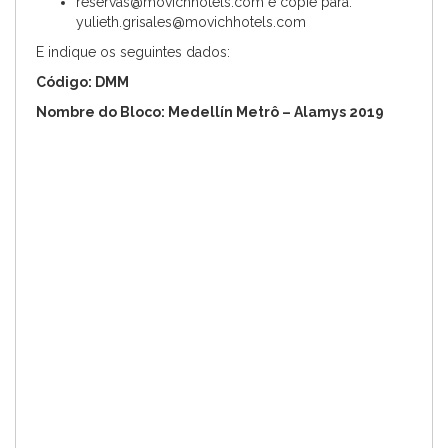
reservas@movichhotels.com e copie para:
yulieth.grisales@movichhotels.com
E indique os seguintes dados:
Código: DMM
Nombre do Bloco: Medellín Metrô – Alamys 2019