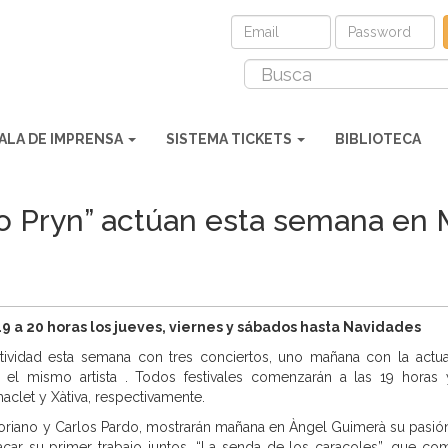
ALA DE IMPRENSA
SISTEMA TICKETS
BIBLIOTECA
o Pryn” actúan esta semana en 
19 a 20 horas los jueves, viernes y sábados hasta Navidades
tividad esta semana con tres conciertos, uno mañana con la actua
 el mismo artista . Todos festivales comenzarán a las 19 horas 
clet y Xàtiva, respectivamente.
riano y Carlos Pardo, mostrarán mañana en Àngel Guimerà su pasión 
acar su primer trabajo juntos, “La senda de los caracoles”, que co