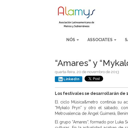
NÓS
ASSOCIATES
S
“Amares” y “Mykal
quarta-feira, 20 de novembro de 2013
LinkedIn
Los festivales se desarrollarán de 
El ciclo Música&metro continúa su ac
“Mykalo Pryn” y otro el sábado, con
Metrovalencia de Àngel Guimerà, Benima
El grupo “Amares”, formado por Luka So
culturas. En la actualidad acaban de s