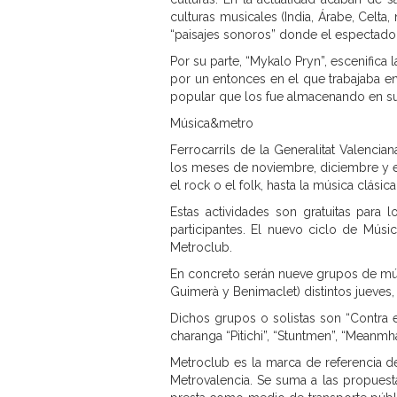
culturas musicales (India, Árabe, Celta,
“paisajes sonoros” donde el espectado
Por su parte, “Mykalo Pryn”, escenifica
por un entonces en el que trabajaba en
popular que los fue almacenando en s
Música&metro
Ferrocarrils de la Generalitat Valenci
los meses de noviembre, diciembre y en
el rock o el folk, hasta la música clási
Estas actividades son gratuitas para
participantes. El nuevo ciclo de Mús
Metroclub.
En concreto serán nueve grupos de músi
Guimerà y Benimaclet) distintos jueves,
Dichos grupos o solistas son “Contra el
charanga “Pitichi”, “Stuntmen”, “Meanmh
Metroclub es la marca de referencia de
Metrovalencia. Se suma a las propuest