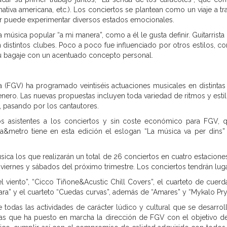
 nativa americana, etc.). Los conciertos se plantean como un viaje a 
r puede experimentar diversos estados emocionales.
 la música popular “a mi manera”, como a él le gusta definir. Guitarri
 distintos clubes. Poco a poco fue influenciado por otros estilos, co
u bagaje con un acentuado concepto personal.
ana (FGV) ha programado veintiséis actuaciones musicales en distintas
ero. Las nuevas propuestas incluyen toda variedad de ritmos y estilo
ca, pasando por los cantautores.
 los asistentes a los conciertos y sin coste económico para FGV, 
ica&metro tiene en esta edición el eslogan “La música va per dins
ca los que realizarán un total de 26 conciertos en cuatro estaciones
 viernes y sábados del próximo trimestre. Los conciertos tendrán luga
 viento”, “Cicco Tiñone&Acustic Chill Covers”, el cuarteto de cuerda
ara” y el cuarteto “Cuedas curvas”, además de “Amares” y “Mykalo Pry
 todas las actividades de carácter lúdico y cultural que se desarroll
as que ha puesto en marcha la dirección de FGV con el objetivo de