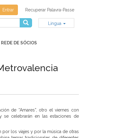
Entrar
Recuperar Palavra-Passe
Lingua
REDE DE SÓCIOS
Metrovalencia
ción de “Amares”, otro el viernes con
y se celebrarán en las estaciones de
por los viajes y por la música de otras
mbina temas tradicionales de diferentes