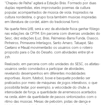
“Chapeu de Palha” agitará a Estação Brás. Formado por duas
duplas repentistas, eles improvisarão poemas da cultura
popular, acompanhados de música de viola. Inspirados na
cultura nordestina, o grupo toca também musicas inspiradas
em literatura de cordel, além do tradicional forró.
Na quarta-feira [28], será a vez da atividade física ganhar fôlego
nas estações da CPTM. Em parceria com diversas unidades do
Sesc, dez estações [Luz, Brás, Palmeiras-Barra Funda, Osasco,
Pinheiros, Primavera-Interlagos, Santo Amaro, Tatuapé, São
Caetano e Mauá] movimentarão os usuários com o roteiro
proposto para o Dia do Desafio, com atividades entre 9h e
21h.
Realizado, em parceria com oito unidades do SESC, os atletas-
usuários serão convidados a participar de atividades,
revelando desempenhos em diferentes modalidades
esportivas. Assim, futebol, boxe e basquete poderão ser
praticados por meio de máquinas de jogos interativos, o que
possibilita testar, por exemplo, a velocidade do chute, a
intensidade de força, a quantidade de arremessos acertados
na cesta, além da quantidade de passos sintonizados com o
ritmo das músicas. Mesas de pebolim, pistas de dança e