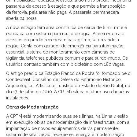
ou mobilidade reduzida. A estrutura do novo prédio inclui uma
passarela de acesso à estação e que permite a transposição
da ferrovia, pela área não paga. A passarela permanecerá
aberta 24 horas.
A nova estação tem área construída de cerca de 6 mil m² e é
equipada com sistema para reuso de água. A área externa e
acessos do prédio receberam paisagismo, valorizando a
região. Conta com gerador de emergência para iluminação
essencial, sistema de monitoramento com câmeras de
vigilância, telefones públicos comum e para surdo-mudo. Os
usuários contarão também com bicicletário com 180 vagas.
O antigo prédio da Estação Franco da Rocha foi tombado pelo
Condephaat [Conselho de Defesa do Patrimônio Histórico,
Arqueológico, Artístico e Turístico do Estado de São Paulo], no
dia 17 de julho de 2010. A CPTM estuda o futuro uso daquelas
instalações.
Obras de Modernização
A CPTM está modernizando suas seis linhas. Na Linha 7, estão
em execução obras de modernização da infraestrutura, com a
implantação de novos equipamentos de via permanente,
sistema de sinalização, rede aérea, energia e modernização