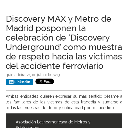
navigation
Discovery MAX y Metro de
Madrid posponen la
celebración de ‘Discovery
Underground’ como muestra
de respeto hacia las víctimas
del accidente ferroviario
quinta-feira, 25 de julho de 2013
LinkedIn
Ambas entidades quieren expresar su más sentido pésame a
los familiares de las víctimas de esta tragedia y sumarse a
todas las muestras de dolor y solidaridad por lo sucedido.
Asociación Latinoamericana de Metros y
Subterráneos