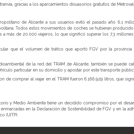
anvía, gracias a los aparcamientos disuasorios gratuitos de Metroval
ropolitano de Alicante a sus usuarios evitó el pasado año 6,1 mil
opolitana. Todos estos movimientos de coches se hubieran producido en
s a más de 20.000 viajeros, lo que significó superar los 7,3 millones
cular que el volumen de tráfico que aportó FGV por la provincia d
ioambiental de la red del TRAM de Alicante, también se puede cal
ículo particular en su domicilio y apostar por este transporte públic
on de comprar al viajar en el TRAM fueron 6.166.929 litros, que signi
rritorio y Medio Ambiente tiene un decidido compromiso por el desa
s enmarcadas en la Declaración de Sostenibilidad de FGV y en la adhe
co (UITP).