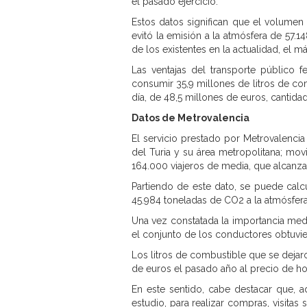
el pasado ejercicio.
Estos datos significan que el volume
evitó la emisión a la atmósfera de 57.1
de los existentes en la actualidad, el m
Las ventajas del transporte público f
consumir 35,9 millones de litros de co
día, de 48,5 millones de euros, cantid
Datos de Metrovalencia
El servicio prestado por Metrovalencia
del Turia y su área metropolitana; mov
164.000 viajeros de media, que alcanzan
Partiendo de este dato, se puede calcu
45.984 toneladas de CO2 a la atmósfera
Una vez constatada la importancia med
el conjunto de los conductores obtuvier
Los litros de combustible que se dejaro
de euros el pasado año al precio de hoy
En este sentido, cabe destacar que, a
estudio, para realizar compras, visitas 