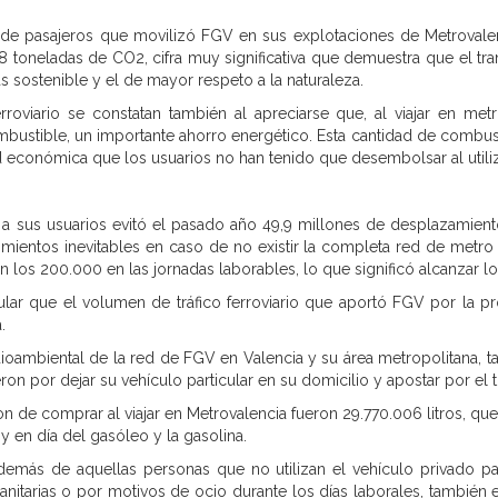
n de pasajeros que movilizó FGV en sus explotaciones de Metrovale
48 toneladas de CO2, cifra muy significativa que demuestra que el tr
ás sostenible y el de mayor respeto a la naturaleza.
erroviario se constatan también al apreciarse que, al viajar en met
mbustible, un importante ahorro energético. Esta cantidad de combust
ad económica que los usuarios no han tenido que desembolsar al utili
 a sus usuarios evitó el pasado año 49,9 millones de desplazamient
imientos inevitables en caso de no existir la completa red de metro 
 los 200.000 en las jornadas laborables, lo que significó alcanzar l
lar que el volumen de tráfico ferroviario que aportó FGV por la pr
.
ioambiental de la red de FGV en Valencia y su área metropolitana, t
on por dejar su vehículo particular en su domicilio y apostar por el t
n de comprar al viajar en Metrovalencia fueron 29.770.006 litros, que
 en día del gasóleo y la gasolina.
demás de aquellas personas que no utilizan el vehículo privado pa
sanitarias o por motivos de ocio durante los días laborales, también 