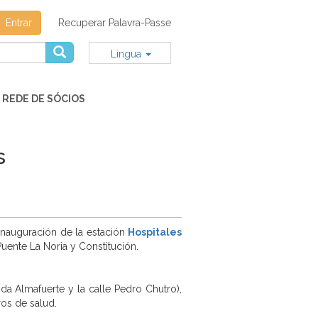
Entrar
Recuperar Palavra-Passe
Lingua
REDE DE SÓCIOS
s
 inauguración de la estación
Hospitales
uente La Noria y Constitución.
da Almafuerte y la calle Pedro Chutro),
ros de salud.