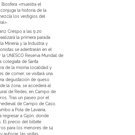
 Biosfera «muestra el
conjuga la historia de la
ezcla los vestigios del
ral».
Sanz Crespo a las 9.20
realizará la primera parada
a Minería y la Industria y
onistas se adentrarán en el
or la UNESCO Reserva Mundial de
la colegiata de Santa
ura de la misma localidad y
s de comer, se visitará una
 una degustación de queso
 de la zona, se accederá al
atural de Redes, en Campo de
ros. Tras un paseo por el
 medieval de Campo de Caso,
rumbo a Pola de Laviana,
a regresar a Gijón, donde
. El precio del billete
ros para los menores de 14
y autocar, las visitas