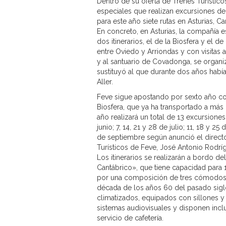
Dentro de su oferta de Trenes Turístic
especiales que realizan excursiones d
para este año siete rutas en Asturias, C
En concreto, en Asturias, la compañía est
dos itinerarios, el de la Biosfera y el d
entre Oviedo y Arriondas y con visitas 
y al santuario de Covadonga, se organ
sustituyó al que durante dos años había
Aller.
Feve sigue apostando por sexto año co
Biosfera, que ya ha transportado a más d
año realizará un total de 13 excursione
junio; 7, 14, 21 y 28 de julio; 11, 18 y 25 
de septiembre según anunció el direct
Turísticos de Feve, José Antonio Rodrí
Los itinerarios se realizarán a bordo del
Cantábrico», que tiene capacidad para
por una composición de tres cómodos 
década de los años 60 del pasado sigl
climatizados, equipados con sillones y
sistemas audiovisuales y disponen incl
servicio de cafetería.