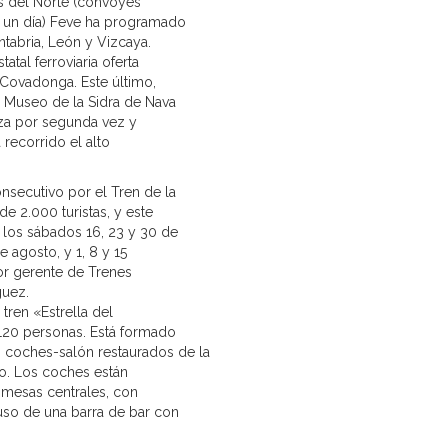
os del Norte (convoyes
e un día) Feve ha programado
antabria, León y Vizcaya.
atal ferroviaria oferta
e Covadonga. Este último,
a Museo de la Sidra de Nava
iza por segunda vez y
 recorrido el alto
nsecutivo por el Tren de la
e 2.000 turistas, y este
s los sábados 16, 23 y 30 de
de agosto, y 1, 8 y 15
or gerente de Trenes
guez.
 tren «Estrella del
 120 personas. Está formado
coches-salón restaurados de la
o. Los coches están
 mesas centrales, con
uso de una barra de bar con