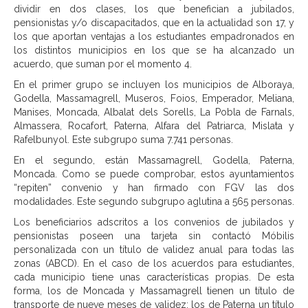
dividir en dos clases, los que benefician a jubilados,
pensionistas y/o discapacitados, que en la actualidad son 17, y
los que aportan ventajas a los estudiantes empadronados en
los distintos municipios en los que se ha alcanzado un
acuerdo, que suman por el momento 4.
En el primer grupo se incluyen los municipios de Alboraya,
Godella, Massamagrell, Museros, Foios, Emperador, Meliana,
Manises, Moncada, Albalat dels Sorells, La Pobla de Farnals,
Almassera, Rocafort, Paterna, Alfara del Patriarca, Mislata y
Rafelbunyol. Este subgrupo suma 7.741 personas.
En el segundo, están Massamagrell, Godella, Paterna,
Moncada. Como se puede comprobar, estos ayuntamientos
“repiten” convenio y han firmado con FGV las dos
modalidades. Este segundo subgrupo aglutina a 565 personas.
Los beneficiarios adscritos a los convenios de jubilados y
pensionistas poseen una tarjeta sin contactó Móbilis
personalizada con un título de validez anual para todas las
zonas (ABCD). En el caso de los acuerdos para estudiantes,
cada municipio tiene unas características propias. De esta
forma, los de Moncada y Massamagrell tienen un título de
transporte de nueve meses de validez; los de Paterna un título