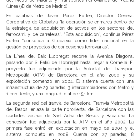
del Metro de Madrid) y Transportes Ferroviarios de Madrid
(Línea 9B de Metro de Madrid).
En palabras de Javier Pérez Fortea, Director General
Corporativo de Globalvia “la operación se enmarca dentro de
la estrategia de adquisición de activos en los sectores del
ferrocarril y de carreteras”. “Esta adquisición”, continúa Pérez
Fortea “consolida a Globalvia como líder nacional en la
gestión de proyectos de concesiones ferroviarias”.
La Línea del Baix Llobregat recorre la Avenida Diagonal
pasando por S. Feliú de Llobregat hasta llegar a Cornellá. El
proyecto fue adjudicado por la Autoritat del Transport
Metropolità (ATM) de Barcelona en el año 2000 y su
explotación comenzó en 2004. El sistema cuenta con una
infraestructura de 29 paradas, 3 intercambiadores con Metro y
1 con Renfe, y una longitud total de 15,1 km.
La segunda red del tranvía de Barcelona, Tramvia Metropolitá
del Besos, enlaza la parte nororiental de Barcelona con las
ciudades vecinas de Sant Adrià del Besos y Badalona. La
concesión fue adjudicada por la ATM en el año 2002. La
primera fase entró en explotación en mayo de 2004 y el
sistema completo en 2008. Cuenta con 27 paradas, 8