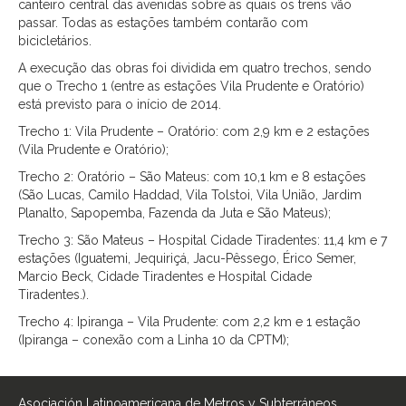
canteiro central das avenidas sobre as quais os trens vão
passar. Todas as estações também contarão com
bicicletários.
A execução das obras foi dividida em quatro trechos, sendo
que o Trecho 1 (entre as estações Vila Prudente e Oratório)
está previsto para o início de 2014.
Trecho 1: Vila Prudente – Oratório: com 2,9 km e 2 estações
(Vila Prudente e Oratório);
Trecho 2: Oratório – São Mateus: com 10,1 km e 8 estações
(São Lucas, Camilo Haddad, Vila Tolstoi, Vila União, Jardim
Planalto, Sapopemba, Fazenda da Juta e São Mateus);
Trecho 3: São Mateus – Hospital Cidade Tiradentes: 11,4 km e 7
estações (Iguatemi, Jequiriçá, Jacu-Pêssego, Érico Semer,
Marcio Beck, Cidade Tiradentes e Hospital Cidade
Tiradentes.).
Trecho 4: Ipiranga – Vila Prudente: com 2,2 km e 1 estação
(Ipiranga – conexão com a Linha 10 da CPTM);
Asociación Latinoamericana de Metros y Subterráneos