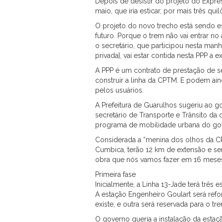
Depois de desistir do projeto do Expre
maio, que iria esticar, por mais três q
O projeto do novo trecho está sendo e
futuro. Porque o trem não vai entrar no 
o secretário, que participou nesta man
privada], vai estar contida nesta PPP a 
A PPP é um contrato de prestação de se
construir a linha da CPTM. E podem ain
pelos usuários.
A Prefeitura de Guarulhos sugeriu ao g
secretário de Transporte e Trânsito da 
programa de mobilidade urbana do gov
Considerada a “menina dos olhos da CPT
Cumbica, terão 12 km de extensão e s
obra que nós vamos fazer em 16 meses
Primeira fase
Inicialmente, a Linha 13-Jade terá trê
A estação Engenheiro Goulart será refo
existe, e outra será reservada para o t
O governo queria a instalação da estaç