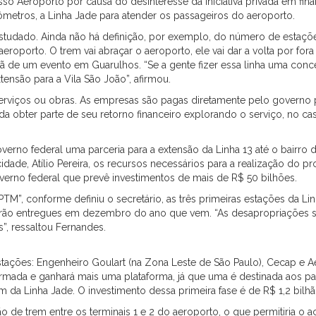
sso Aeroporto por causa do desinteresse da iniciativa privada em fin
uilômetros, a Linha Jade para atender os passageiros do aeroporto.
studado. Ainda não há definição, por exemplo, do número de estaçõe
aeroporto. O trem vai abraçar o aeroporto, ele vai dar a volta por for
hã de um evento em Guarulhos. “Se a gente fizer essa linha uma con
extensão para a Vila São João”, afirmou.
rviços ou obras. As empresas são pagas diretamente pelo governo pa
da obter parte de seu retorno financeiro explorando o serviço, no ca
overno federal uma parceria para a extensão da Linha 13 até o bair
cidade, Atílio Pereira, os recursos necessários para a realização do 
erno federal que prevê investimentos de mais de R$ 50 bilhões.
M”, conforme definiu o secretário, as três primeiras estações da Lin
erão entregues em dezembro do ano que vem. “As desapropriações s
”, ressaltou Fernandes.
s estações: Engenheiro Goulart (na Zona Leste de São Paulo), Cecap e
rmada e ganhará mais uma plataforma, já que uma é destinada aos pass
rem da Linha Jade. O investimento dessa primeira fase é de R$ 1,2 bilh
ão de trem entre os terminais 1 e 2 do aeroporto, o que permitiria 