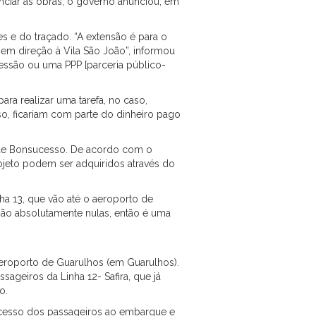
anciar as obras, o governo anunciou, em
s e do traçado. “A extensão é para o
a em direção à Vila São João”, informou
cessão ou uma PPP [parceria público-
ra realizar uma tarefa, no caso,
so, ficariam com parte do dinheiro pago
ro de Bonsucesso. De acordo com o
projeto podem ser adquiridos através do
ha 13, que vão até o aeroporto de
ão absolutamente nulas, então é uma
 Aeroporto de Guarulhos (em Guarulhos).
ageiros da Linha 12- Safira, que já
ão.
o acesso dos passageiros ao embarque e