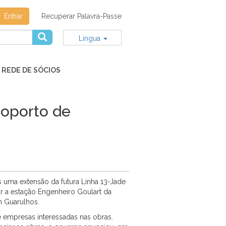
Entrar
Recuperar Palavra-Passe
Lingua
REDE DE SÓCIOS
roporto de
is uma extensão da futura Linha 13-Jade
r a estação Engenheiro Goulart da
em Guarulhos.
e empresas interessadas nas obras.