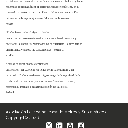
al Gobierno de Fernández de ser “excesivamente centralista” y había
reclamado coordinación en el sector del transporte público, en el
centro de la polémica tras el accidentes del tren en una estación
del centro de la capital que causó 51 muertos la semana
pasada.
“El Gobierno nacional sigue teniendo
una actitud excesivamente centralista, concentrando recursos y
decisiones. Cuando un gobernador no es oficialista, la provincia es
discriminada y padece las consecuencias”, según el
alcalde.
Además ha cuestionado las “medidas
unilaterales” del Gobierno en temas como la seguridad y ha
reclamado: “Señora presidenta: hágase cargo de la seguridad de la
ciudad o de lo contrario pásele a Buenos Aires los recursos”, en
referencia al traspaso a su administración de la Policía
Federal.
Asociación Latinoamericana de Metros y Subterráneos
Copyright© 2026