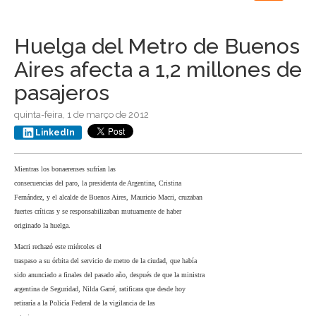
navigation
Huelga del Metro de Buenos
Aires afecta a 1,2 millones de
pasajeros
quinta-feira, 1 de março de 2012
LinkedIn
Mientras los bonaerenses sufrían las
consecuencias del paro, la presidenta de Argentina, Cristina
Fernández, y el alcalde de Buenos Aires, Mauricio Macri, cruzaban
fuertes críticas y se responsabilizaban mutuamente de haber
originado la huelga.
Macri rechazó este miércoles el
traspaso a su órbita del servicio de metro de la ciudad, que había
sido anunciado a finales del pasado año, después de que la ministra
argentina de Seguridad, Nilda Garré, ratificara que desde hoy
retiraría a la Policía Federal de la vigilancia de las