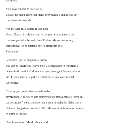
estaciones.
Nada más conocer la decisión del
alcalde, los trabajadores del metro convocaron a una huelga por
cuestiones de seguridad.
“No me cabe en la cabeza lo que hizo
Macri. Nunca vi a alguien que le tire por la cabeza a otro un
contrato que había firmado hace 90 días. Me encuentro muy
sorprendida”, se ha quejado hoy la presidenta en el
Parlamento.
Fernández, que se preguntó si Macri
cree que es “alcalde de Nueva York”, ha trasladado el conflicto a
la autoridad municipal al anunciar que prolongará durante un mes
más la presencia de la policía federal en las instalaciones del
subterráneo.
“Esto es poco serio. No se puede andar
devolviendo el metro en una conferencia de prensa como si fuera un
par de zapatos”, se ha quejado la mandataria, quien ha dicho que el
Gobierno ha gastado más de 1.300 millones de dólares en ocho años
en obras del metro.
Unas horas antes, Macri había acusado