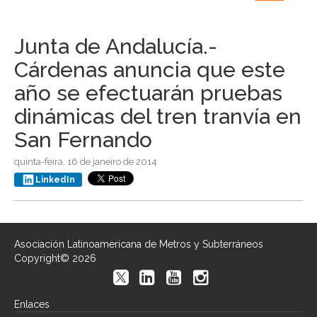
navigation
Junta de Andalucía.-
Cárdenas anuncia que este
año se efectuarán pruebas
dinámicas del tren tranvía en
San Fernando
quinta-feira, 16 de janeiro de 2014
LinkedIn
Asociación Latinoamericana de Metros y Subterráneos
Copyright© 2026
Enlaces