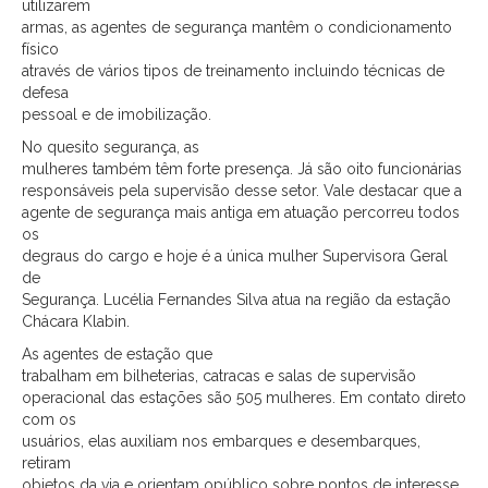
utilizarem
armas, as agentes de segurança mantêm o condicionamento
físico
através de vários tipos de treinamento incluindo técnicas de
defesa
pessoal e de imobilização.
No quesito segurança, as
mulheres também têm forte presença. Já são oito funcionárias
responsáveis pela supervisão desse setor. Vale destacar que a
agente de segurança mais antiga em atuação percorreu todos
os
degraus do cargo e hoje é a única mulher Supervisora Geral
de
Segurança. Lucélia Fernandes Silva atua na região da estação
Chácara Klabin.
As agentes de estação que
trabalham em bilheterias, catracas e salas de supervisão
operacional das estações são 505 mulheres. Em contato direto
com os
usuários, elas auxiliam nos embarques e desembarques,
retiram
objetos da via e orientam opúblico sobre pontos de interesse