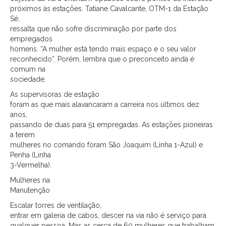
próximos às estações. Tatiane Cavalcante, OTM-1 da Estação
Sé,
ressalta que não sofre discriminação por parte dos
empregados
homens. “A mulher está tendo mais espaço e o seu valor
reconhecido”. Porém, lembra que o preconceito ainda é
comum na
sociedade.
As supervisoras de estação
foram as que mais alavancaram a carreira nos últimos dez
anos,
passando de duas para 51 empregadas. As estações pioneiras
a terem
mulheres no comando foram São Joaquim (Linha 1-Azul) e
Penha (Linha
3-Vermelha).
Mulheres na
Manutenção
Escalar torres de ventilação,
entrar em galeria de cabos, descer na via não é serviço para
qualquer pessoa. Mas as cerca de 60 mulheres que trabalham