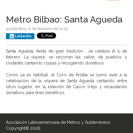
navigation
Metro Bilbao: Santa Agueda
quinta-feira, 6 de fevereiro de 2014
LinkedIn
Santa Agueda, fiesta de gran tradición , se celebra el 5 de
febrero. La víspera, se recorren las calles de pueblos y
ciudades cantando coplas y recogiendo donativos.
Como ya es habitual, el Coro de Arratia se sumó ayer a la
celebración de la víspera de Santa Agueda cantando, entre
otros lugares, en la estación de Casco Viejo y recaudando
donativos para fines benéficos.
Asociación Latinoamericana de Metros y Subterráneos
Copyright© 2026