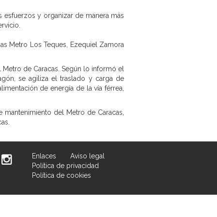
los esfuerzos y organizar de manera más
rvicio.
temas Metro Los Teques, Ezequiel Zamora
l Metro de Caracas. Según lo informó el
gón, se agiliza el traslado y carga de
imentación de energía de la vía férrea,
 de mantenimiento del Metro de Caracas,
cas.
Enlaces
Aviso legal
Política de privacidad
Política de cookies