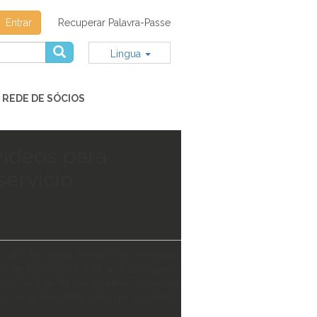
Entrar
Recuperar Palavra-Passe
Lingua
REDE DE SÓCIOS
vídeos para
servicio
de su perfil oficial en Facebook
o de Metro para acercar a los viajeros
o. Se trata de una iniciativa con la que
que se aprovechará para dar a conocer