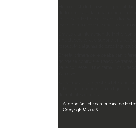
Metro de Madrid ha visto la posibilidad
de lo que hace falta para que esta gr
coste para Metro, se tratarán diverso
mano, de una manera sencilla y lo más d
Gracias a la interacción de Metro con 
inquietudes, lo que supone una valios
respuesta a algunas de estas inquietud
En esta primera serie se abarcan difer
dónde se controla el tráfico de trenes
serie con este último tema. Los video
Youtube.
Se trata de un proyecto piloto que, s
cubrir cada rincón de la red que tenga
de múltiples canales.
Asociación Latinoamericana de Metr
Copyright© 2026