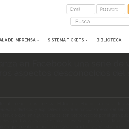
ALA DE IMPRENSA
SISTEMA TICKETS
BIBLIOTECA
anza en Facebook una serie de 
jeros aspectos desconocidos del 
e al menos dos meses, Metro de Madrid emitirá a través 
eos didácticos y explicativos sobre el funcionamiento del servici
 servicio que, en algunos casos, son desconocidos por el gran públic
dudas que los viajeros se plantean cada vez que viajan, a la vez 
rileño que cuenta con una red de 300 kilómetros y 300 estaciones.