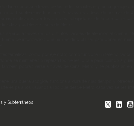
 de dar a conocer a través de las redes sociales el gran engranaje que
an ciudad subterránea funcione. A través de vídeos de no más de 
s temas explicados por los propios trabajadores de la compañía par
idáctica posible, al cliente de Metro.
sus viajeros a través de los distintos canales de atención al cliente
a fuente de información que ha decidido utilizar para poner en marc
es.
entes temáticas, como por ejemplo; cómo funciona un teleindicador, 
, dónde se mantienen o reparan los trenes, o qué pasa cuando alguien
s también podrán verse a través de Canal Metro y se publicarán en l
i tiene una buena acogida, funcionará durante más tiempo y ofrecerá
 interés para los usuarios a los que desde Metro cada vez se les int
os y Subterráneos