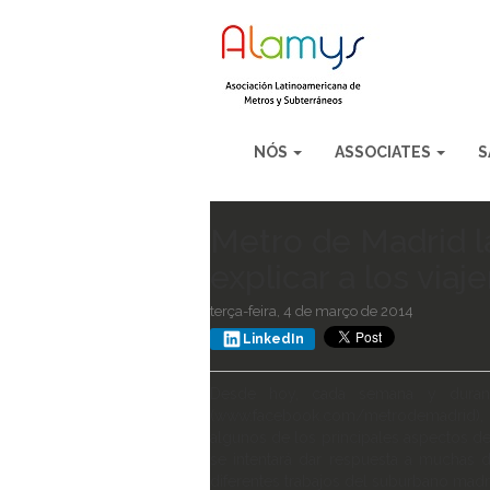
NÓS
ASSOCIATES
S
Metro de Madrid l
explicar a los via
terça-feira, 4 de março de 2014
LinkedIn
Desde hoy, cada semana y durant
(www.facebook.com/metrodemadrid), vid
algunos de los principales aspectos del
se intentará dar respuesta a muchas 
diferentes trabajos del suburbano mad