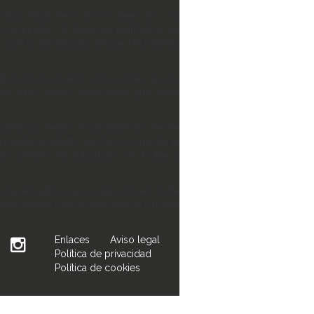
 hay detrás de lo que el viajero no ve y
45 segundos de duración realizados sin
a que la información llegue de primera
, Metro conoce cuáles son muchas de sus
ha estos videos explicativos que darán
quién hay detrás de un interfono, desde
 pierde un objeto. Así, hoy comienza la
os perfiles del suburbano en Twitter y
 una temática más amplia con el fin de
enta ofrecer mayor información a través
Enlaces
Aviso legal
Política de privacidad
Política de cookies