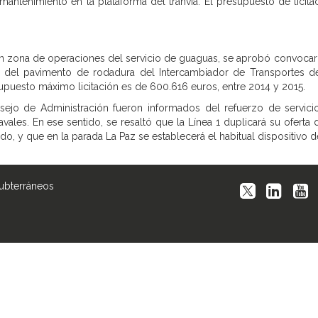
 mantenimiento en la plataforma del tranvía. El presupuesto de lici
en zona de operaciones del servicio de guaguas, se aprobó convocar
a del pavimento de rodadura del Intercambiador de Transportes d
supuesto máximo licitación es de 600.616 euros, entre 2014 y 2015.
ejo de Administración fueron informados del refuerzo de servici
les. En ese sentido, se resaltó que la Línea 1 duplicará su oferta d
do, y que en la parada La Paz se establecerá el habitual dispositivo d
Subterráneos