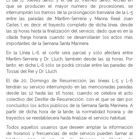
El día 17, Jueves Santo, y el día 18, Viernes Santo, fechas en
que se producen el mayor número de procesiones, se
interrumpirán los tramos de la prolongación tranviaria de la L-5
entre las paradas de Marítim-Serrería y Marina Reial Joan
Carles I, es decir, el trayecto completo de dicha línea, desde
las 19 horas hasta la finalización del servicio, dado que es en la
citada franja horaria cuando se desarrollarán los actos más
importantes de la Semana Santa Marinera.
En la Línea L-6, el corte será parcial y sólo afectará entre
Marítim-Serrería y Dr. Lluch, también desde las 19 horas. Por
tanto, en dicha L-6 sólo se podrá circular entre las paradas de
Tossal del Rei y Dr. Lluch.
El día 20, Domingo de Resurrección, las líneas L-5 y L-6
tendrán su servicio interrumpido en las mencionadas paradas
desde las 12 hasta las 16 horas, cuando se celebra el acto
colectivo del Desfile de Resurrección, con el que se dan por
concluidos los actos públicos de la Semana Santa Marinera. A
partir de dicha hora de la tarde, la normalidad horaria y de
trayectos se reestablecerá hasta finalizar el servicio habitual.
Todos aquellos usuarios que deseen ampliar la información
de horarios y frecuencias de este servicio pueden llamar al