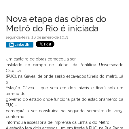
navigation
Nova etapa das obras do
Metrô do Rio é iniciada
segunda-feira, 28 de janeiro de 2013
LinkedIn
Um canteiro de obras começou a ser
instalado no campo de futebol da Pontifícia Universidade
Católica
(PUC), na Gávea, de onde serão escavados túneis do metrô. Já
a
Estação Gávea – que será em dois níveis e ficará sob um
terreno do
governo do estado onde funciona parte do estacionamento da
PUC –
começará a ser construída no segundo semestre de 2013,
conforme
informou a assessoria de imprensa da Linha 4 do Metrô.
A estação terá dois acessos: um em frente à PUC, na Rua Padre