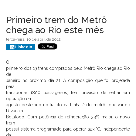
navigation
Primeiro trem do Metrô
chega ao Rio este mês
terça-feira, 10 de abril de 2012
LinkedIn
O
primeiro dos 19 trens comprados pelo Metrô Rio chega ao Rio
de
Janeiro no próximo dia 21.
A
composição que foi projetada
para
transportar 1800 passageiros, tem previsão de entrar em
operação em
agosto deste ano no trajeto da Linha 2 do metrô
que vai de
Pavuna a
Botafogo. Com potência de refrigeração 33% maior, o novo
trem
possui sistema programado para operar a23 °C, independente
da