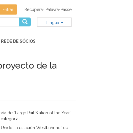
Entrar
Recuperar Palavra-Passe
Lingua
REDE DE SÓCIOS
proyecto de la
ía de “Large Rail Station of the Year”
 categorías
o Unido, la estación Westbahnhof de