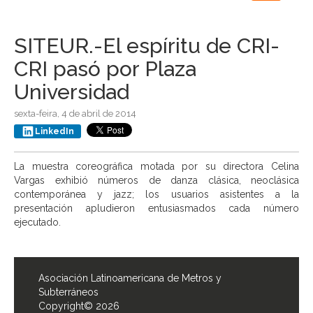
navigation
SITEUR.-El espíritu de CRI-
CRI pasó por Plaza
Universidad
sexta-feira, 4 de abril de 2014
LinkedIn
La muestra coreográfica motada por su directora Celina
Vargas exhibió números de danza clásica, neoclásica
contemporánea y jazz; los usuarios asistentes a la
presentación apludieron entusiasmados cada número
ejecutado.
Asociación Latinoamericana de Metros y
Subterráneos
Copyright© 2026