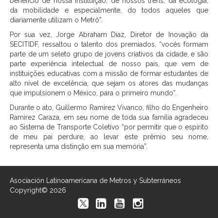
benefício de nossa instituição, de nossos trens, da ecologia,
da mobilidade e especialmente, do todos aqueles que
diariamente utilizam o Metrô”.
Por sua vez, Jorge Abraham Díaz, Diretor de Inovação da
SECITIDF, ressaltou o talento dos premiados, “vocês formam
parte de um seleto grupo de jovens criativos da cidade, e são
parte experiência intelectual de nosso país, que vem de
instituições educativas com a missão de formar estudantes de
alto nível de excelência, que sejam os atores das mudanças
que impulsionem o México, para o primeiro mundo”.
Durante o ato, Guillermo Ramirez Vivanco, filho do Engenheiro
Ramirez Caraza, em seu nome de toda sua família agradeceu
ao Sistema de Transporte Coletivo “por permitir que o espírito
de meu pai perdure, ao levar este prêmio seu nome,
representa uma distinção em sua memória”.
Asociación Latinoamericana de Metros y Subterráneos
Copyright© 2026