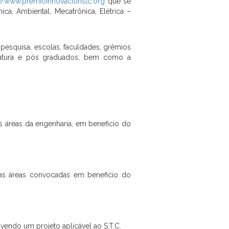
://www.premioinnovacionstc.org
que se
ica, Ambiental, Mecatrônica, Elétrica –
 pesquisa, escolas, faculdades, grêmios
nciatura e pós graduados; bem como a
 áreas da engenharia, em beneficio do
as áreas convocadas em beneficio do
lvendo um projeto aplicável ao S.T.C.