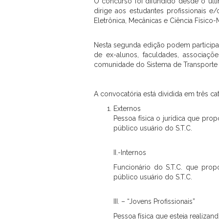
O concurso foi difundido desde o úl
dirige aos estudantes profissionais e/
Eletrônica, Mecânicas e Ciência Físico-
Nesta segunda edição podem participar 
de ex-alunos, faculdades, associaçõ
comunidade do Sistema de Transporte 
A convocatória está dividida em três ca
Externos
Pessoa física o jurídica que p
público usuário do S.T.C.
II.-Internos
Funcionário do S.T.C. que pro
público usuário do S.T.C.
III. – “Jovens Profissionais”
Pessoa física que esteja realizan