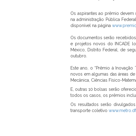
Os aspirantes ao prêmio devem r
na administração Pública Federal
disponível na página
www.premio
Os documentos serão recebidos a
e projetos novos do INCADE loc
México, Distrito Federal, de se
outubro.
Este ano, o “Prêmio à Inovação
novos em algumas das áreas de eng
Mecânica, Ciências Físico-Matemá
E, outras 10 bolsas serão ofere
todos os casos, os prêmios incl
Os resultados serão divulgado
transporte coletivo
www.metro.d