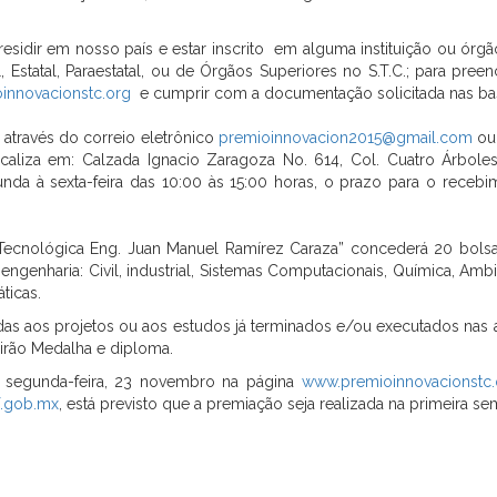
esidir em nosso país e estar inscrito em alguma instituição ou órgã
, Estatal, Paraestatal, ou de Órgãos Superiores no S.T.C.; para pre
innovacionstc.org
e cumprir com a documentação solicitada nas b
través do correio eletrônico
premioinnovacion2015@gmail.com
ou 
aliza em: Calzada Ignacio Zaragoza No. 614, Col. Cuatro Árboles, 
gunda à sexta-feira das 10:00 às 15:00 horas, o prazo para o rec
 Tecnológica Eng. Juan Manuel Ramírez Caraza” concederá 20 bols
enharia: Civil, industrial, Sistemas Computacionais, Química, Ambien
ticas.
cidas aos projetos ou aos estudos já terminados e/ou executados nas
uirão Medalha e diploma.
s segunda-feira, 23 novembro na página
www.premioinnovacionstc.
f.gob.mx
, está previsto que a premiação seja realizada na primeira 