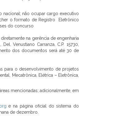
o nacional; não ocupar cargo executivo
encher o formato de Registro Eletrônico
ases do concurso
diretamente na gerência de engenharia
Del. Venustiano Carranza, C.P. 15730,
ebimento dos documentos será até 30 de
as para o desenvolvimento de projetos
tal, Mecatrônica, Elétrica – Eletrônica,
 áreas mencionadas; adicionalmente, em
org
e na página oficial do sistema do
semana de dezembro.