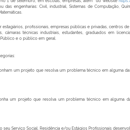
timo 1 de setembro, em escolas, empresas, além do website
https
ou das engenharias: Civil, industrial, Sistemas de Computação, Quím
Matemáticas.
estagiários, profissionais, empresas públicas e privadas, centros de
es, câmaras técnicas industriais, estudantes, graduados em lice
Público e o público em geral.
tegorias:
roponham um projeto que resolva um problema técnico em alguma das
ponha um projeto que resolva um problema técnico em alguma d
do seu Serviço Social, Residência e/ou Estágios Profissionais desenvo