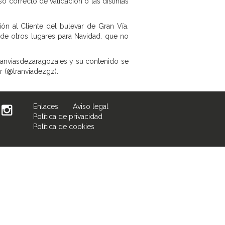
 correcto de validación o las distintas
ón al Cliente del bulevar de Gran Vía.
 de otros lugares para Navidad. que no
ranviasdezaragoza.es y su contenido se
r (@tranviadezgz).
Enlaces
Aviso legal
Política de privacidad
Política de cookies