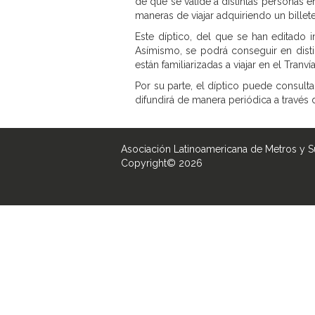
de que se valide a distintas personas 
maneras de viajar adquiriendo un billet
Este díptico, del que se han editado 
Asímismo, se podrá conseguir en disti
están familiarizadas a viajar en el Tranvía
Por su parte, el díptico puede consul
difundirá de manera periódica a través 
Asociación Latinoamericana de Metros y 
Copyright© 2026