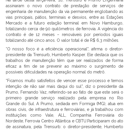
Na tarde desta terça-feira, 16, Trensurb e Prumo Engenharia
assinaram o novo contrato de prestação de serviços de
engenharia de manutenção da via permanente englobando as
vias principais, pátios, terminais e desvios, entre as Estações
Mercado e a futuro estação terminal em Novo Hamburgo,
totalizando cerca de 90 quilômetros de ferrovia. A vigência do
contrato é de 12 meses – renováveis por períodos iguais
totalizando até cinco anos. O valor total é de R$ 6,3 milhões.
“O nosso foco é a eficiência operacional”, afirma o diretor-
presidente da Trensurb, Humberto Kasper. Ele destaca que os
trabalhos de manutenção têm que ser realizados de forma
eficaz a fim de se prevenir ao máximo o surgimento de
possíveis dificuldades na operação normal do metrô.
“Ficamos muito satisfeitos de vencer esse processo e temos
intenção de não sair mais daqui do sul”, diz o presidente da
Prumo, Fernando Vaz, referindo-se ao fato de que este será o
primeiro grande serviço realizado pela empresa no Rio
Grande do Sul. A Prumo, sediada em Formiga (MG), atua em
obras civis, de infraestrutura e ferroviárias, e já trabalhou com
instituições como Vale, ALL, Companhia Ferroviária do
Nordeste, Ferrovia Centro Atlântica e CBTU.Participaram do ato
de assinatura, pela Trensurb: o diretor-presidente, Humberto