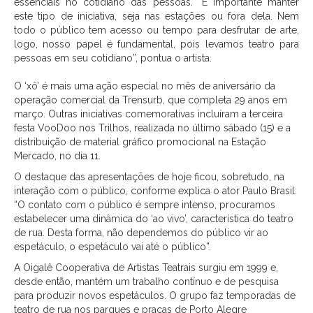
essenciais no cotidiano das pessoas. “É importante manter
este tipo de iniciativa, seja nas estações ou fora dela. Nem
todo o público tem acesso ou tempo para desfrutar de arte,
logo, nosso papel é fundamental, pois levamos teatro para
pessoas em seu cotidiano”, pontua o artista.
O ‘xô’ é mais uma ação especial no mês de aniversário da
operação comercial da Trensurb, que completa 29 anos em
março. Outras iniciativas comemorativas incluíram a terceira
festa VooDoo nos Trilhos, realizada no último sábado (15) e a
distribuição de material gráfico promocional na Estação
Mercado, no dia 11.
O destaque das apresentações de hoje ficou, sobretudo, na
interação com o público, conforme explica o ator Paulo Brasil:
“O contato com o público é sempre intenso, procuramos
estabelecer uma dinâmica do ‘ao vivo’, característica do teatro
de rua. Desta forma, não dependemos do público vir ao
espetáculo, o espetáculo vai até o público”.
A Oigalê Cooperativa de Artistas Teatrais surgiu em 1999 e,
desde então, mantém um trabalho contínuo e de pesquisa
para produzir novos espetáculos. O grupo faz temporadas de
teatro de rua nos parques e praças de Porto Alegre