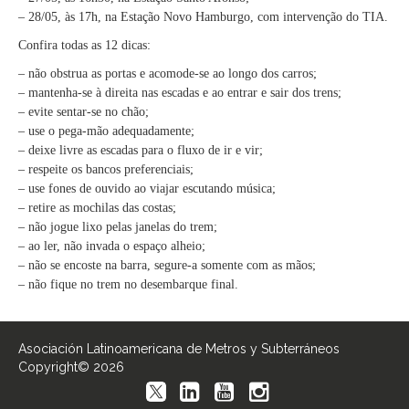
– 28/05, às 17h, na Estação Novo Hamburgo, com intervenção do TIA.
Confira todas as 12 dicas:
– não obstrua as portas e acomode-se ao longo dos carros;
– mantenha-se à direita nas escadas e ao entrar e sair dos trens;
– evite sentar-se no chão;
– use o pega-mão adequadamente;
– deixe livre as escadas para o fluxo de ir e vir;
– respeite os bancos preferenciais;
– use fones de ouvido ao viajar escutando música;
– retire as mochilas das costas;
– não jogue lixo pelas janelas do trem;
– ao ler, não invada o espaço alheio;
– não se encoste na barra, segure-a somente com as mãos;
– não fique no trem no desembarque final.
Asociación Latinoamericana de Metros y Subterráneos
Copyright© 2026