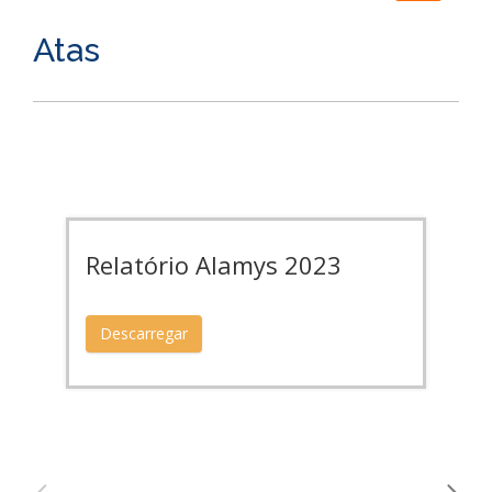
navigation
Atas
Relatório Alamys 2023
Con
ab
Descarregar
De