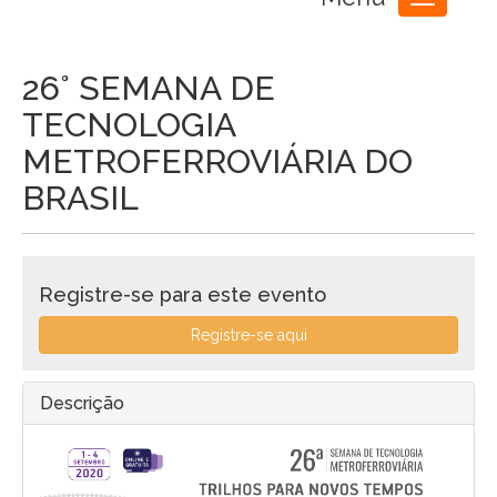
Toggle
navigation
26° SEMANA DE
TECNOLOGIA
METROFERROVIÁRIA DO
BRASIL
Registre-se para este evento
Registre-se aqui
Descrição