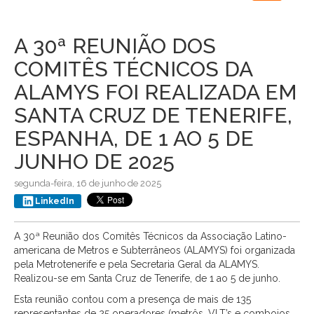
navigation
A 30ª REUNIÃO DOS
COMITÊS TÉCNICOS DA
ALAMYS FOI REALIZADA EM
SANTA CRUZ DE TENERIFE,
ESPANHA, DE 1 AO 5 DE
JUNHO DE 2025
segunda-feira, 16 de junho de 2025
LinkedIn
A 30ª Reunião dos Comitês Técnicos da Associação Latino-
americana de Metros e Subterrâneos (ALAMYS) foi organizada
pela Metrotenerife e pela Secretaria Geral da ALAMYS.
Realizou-se em Santa Cruz de Tenerife, de 1 ao 5 de junho.
Esta reunião contou com a presença de mais de 135
representantes de 25 operadores (metrôs, VLT’s e comboios