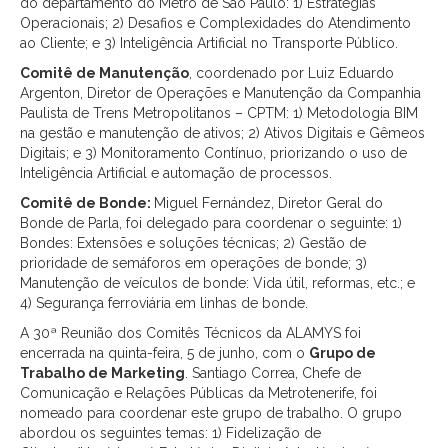
do departamento do Metrô de São Paulo: 1) Estratégias
Operacionais; 2) Desafios e Complexidades do Atendimento
ao Cliente; e 3) Inteligência Artificial no Transporte Público.
Comitê de Manutenção
, coordenado por Luiz Eduardo
Argenton, Diretor de Operações e Manutenção da Companhia
Paulista de Trens Metropolitanos – CPTM: 1) Metodologia BIM
na gestão e manutenção de ativos; 2) Ativos Digitais e Gêmeos
Digitais; e 3) Monitoramento Contínuo, priorizando o uso de
Inteligência Artificial e automação de processos.
Comitê de Bonde:
Miguel Fernández, Diretor Geral do
Bonde de Parla, foi delegado para coordenar o seguinte: 1)
Bondes: Extensões e soluções técnicas; 2) Gestão de
prioridade de semáforos em operações de bonde; 3)
Manutenção de veículos de bonde: Vida útil, reformas, etc.; e
4) Segurança ferroviária em linhas de bonde.
A 30ª Reunião dos Comitês Técnicos da ALAMYS foi
encerrada na quinta-feira, 5 de junho, com o
Grupo de
Trabalho de Marketing
. Santiago Correa, Chefe de
Comunicação e Relações Públicas da Metrotenerife, foi
nomeado para coordenar este grupo de trabalho. O grupo
abordou os seguintes temas: 1) Fidelização de