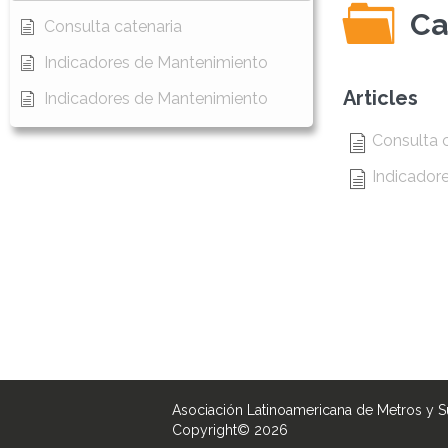
Ca
Consulta catenaria
Indicadores de Mantenimiento
Articles
Indicadores de Mantenimiento
Consulta 
Indicador
Asociación Latinoamericana de Metros y 
Copyright© 2026