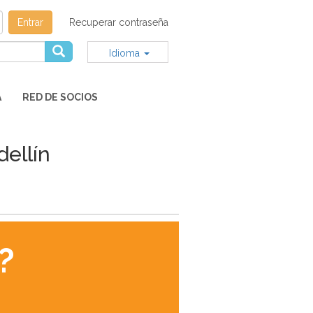
Entrar
Recuperar contraseña
Idioma
A
RED DE SOCIOS
ellín
?