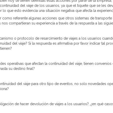
i bien hoy se tienen definidas estas acciones por parte de la Empresa,
 continuidad del viaje de los usuarios, ya que el tiquete que se les d
r lo que esto evidencia una situación negativa que afecta la experienci
mar como referente algunas acciones que otros sistemas de transport
s nos compartieran su experiencia a través de la respuesta a las sigui
nismo o protocolo de resarcimiento de viajes a los usuarios cuan
inuidad del viaje? Si la respuesta es afirmativa por favor indicar tal 
 tienen?
s operativas que afectan la continuidad del viaje, tienen convenios 
asta su destino final?
ntinuidad del viaje para otro tipo de eventos, no solo novedades oper
ciona?
bligación de hacer devolución de viajes a los usuarios?, ¿en qué caso