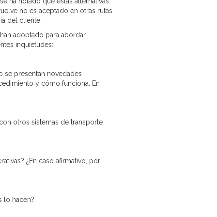
 se ha notado que estas alternativas
evuelve no es aceptado en otras rutas
a del cliente.
e han adoptado para abordar
entes inquietudes:
do se presentan novedades
procedimiento y cómo funciona. En
con otros sistemas de transporte
ativas? ¿En caso afirmativo, por
s lo hacen?