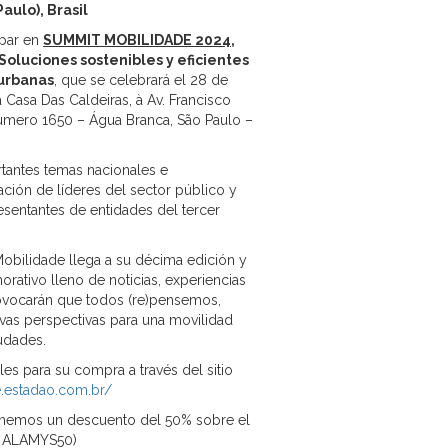
aulo), Brasil
ipar en
SUMMIT MOBILIDADE 2024
,
Soluciones sostenibles y eficientes
 urbanas
, que se celebrará el 28 de
a Casa Das Caldeiras, à Av.
Francisco
úmero 1650 – Água Branca, São Paulo –
rtantes temas nacionales e
pación de líderes del sector público y
esentantes de entidades del tercer
bilidade llega a su décima edición y
tivo lleno de noticias, experiencias
rovocarán que todos (re)pensemos,
as perspectivas para una movilidad
iudades.
les para su compra a través del sitio
e.estadao.com.br/
nemos un descuento del 50% sobre el
: ALAMYS50)