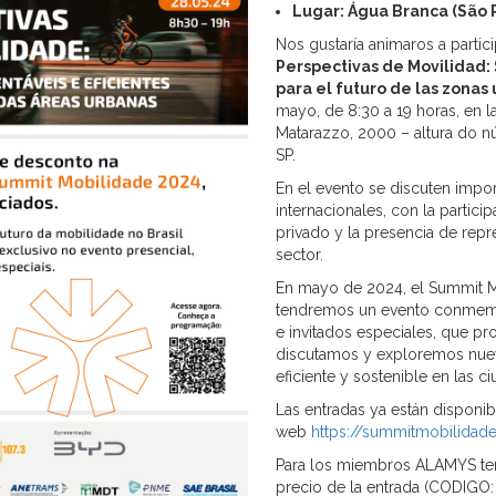
Lugar: Água Branca (São P
Nos gustaría animaros a partic
Perspectivas de Movilidad: 
para el futuro de las zonas
mayo, de 8:30 a 19 horas, en l
Matarazzo, 2000 – altura do n
SP.
En el evento se discuten impo
internacionales, con la partici
privado y la presencia de repr
sector.
En mayo de 2024, el Summit Mo
tendremos un evento conmemora
e invitados especiales, que p
discutamos y exploremos nuev
eficiente y sostenible en las c
Las entradas ya están disponib
web
https://summitmobilidad
Para los miembros ALAMYS te
precio de la entrada (CODIGO