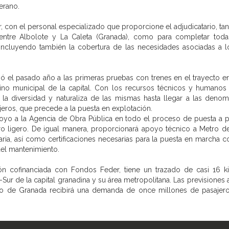
 verano.
r, con el personal especializado que proporcione el adjudicatario, ta
 entre Albolote y La Caleta (Granada), como para completar toda
a, incluyendo también la cobertura de las necesidades asociadas 
ó el pasado año a las primeras pruebas con trenes en el trayecto en
ino municipal de la capital. Con los recursos técnicos y humanos 
 la diversidad y naturaliza de las mismas hasta llegar a las deno
jeros, que precede a la puesta en explotación.
poyo a la Agencia de Obra Pública en todo el proceso de puesta a pun
tro ligero. De igual manera, proporcionará apoyo técnico a Metro d
ia, así como certificaciones necesarias para la puesta en marcha
y del mantenimiento.
ón cofinanciada con Fondos Feder, tiene un trazado de casi 16 k
-Sur de la capital granadina y su área metropolitana. Las previsiones
no de Granada recibirá una demanda de once millones de pasajeros