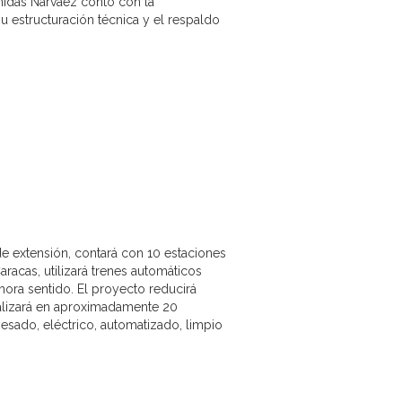
nidas Narváez contó con la
 estructuración técnica y el respaldo
de extensión, contará con 10 estaciones
aracas, utilizará trenes automáticos
hora sentido. El proyecto reducirá
ealizará en aproximadamente 20
esado, eléctrico, automatizado, limpio
: