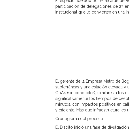
El espacio liderado por el alcalde de 
participación de delegaciones de 23 em
institucional que lo convierten en una ini
El gerente de la Empresa Metro de Bogo
subterráneas y una estación elevada y un
GoA4 (sin conductor), similares a los d
significativamente los tiempos de des
minutos, con impactos positivos en cal
y eficiente. Más que infraestructura, es
Cronograma del proceso
El Distrito inició una fase de divulgaci