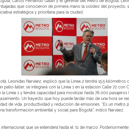
Bogotá, Carlos Fernando Galán y el gerente del Metro de Bogotá, Leó
bajadas que conocieron de primera mano la solidez del proyecto, su
ciativa estratégica y prioritaria para la ciudad.
tá, Leonidas Narváez, explicó que la Línea 2 tendrá 15,5 kilómetros 
 patio-taller, se integrará con la Línea 1 en la estación Calle 72 con C
e la Línea 1 y tendrá capacidad para movilizar hasta 76.000 pasajeros 
plazamiento. Un trayecto que hoy puede tardar más de una hora se r
idad de vida, productividad y reducción de emisiones. “Es un metro p
 una transformación ambiental y social para Bogotá”, indicó Narváez.
ón internacional que se extenderá hasta el 31 de marzo. Posteriormente