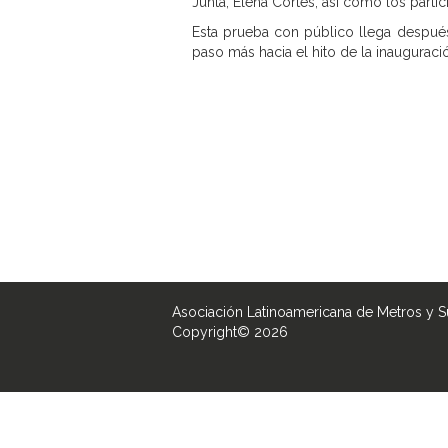
Junta, Elena Cortés, así como los parti
Esta prueba con público llega después
paso más hacia el hito de la inauguraci
Asociación Latinoamericana de Metros y 
Copyright© 2026