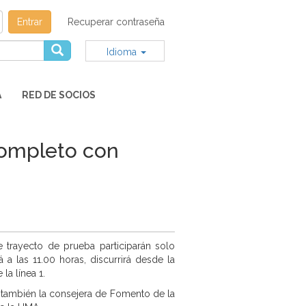
Entrar
Recuperar contraseña
Idioma
A
RED DE SOCIOS
completo con
 trayecto de prueba participarán solo
a las 11.00 horas, discurrirá desde la
la línea 1.
te también la consejera de Fomento de la