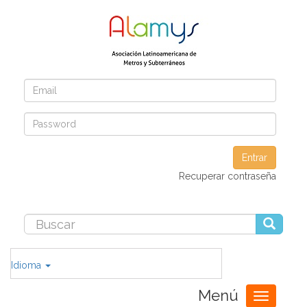
Entrar
Recuperar contraseña
Idioma
Menú
Toggle