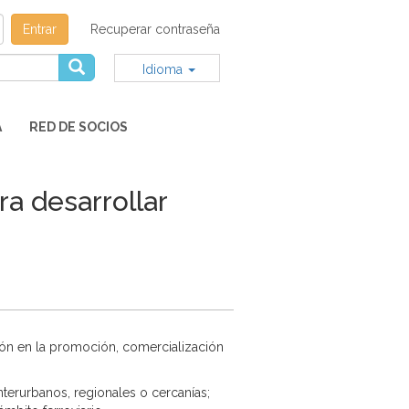
Entrar
Recuperar contraseña
Idioma
A
RED DE SOCIOS
a desarrollar
ión en la promoción, comercialización
nterurbanos, regionales o cercanías;