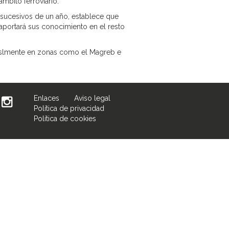
ámbito ferroviario.
 sucesivos de un año, establece que
aportará sus conocimiento en el resto
icislmente en zonas como el Magreb e
Enlaces
Aviso legal
Política de privacidad
Política de cookies