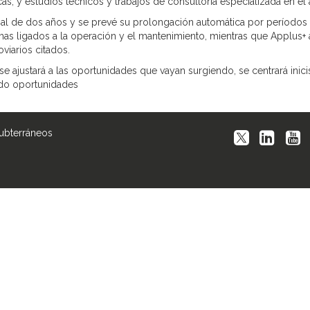
as; y estudios técnicos y trabajos de consultoría especializada en el 
cial de dos años y se prevé su prolongación automática por períodos
s ligados a la operación y el mantenimiento, mientras que Applus+ 
viarios citados.
se ajustará a las oportunidades que vayan surgiendo, se centrará in
ado oportunidades
Subterráneos