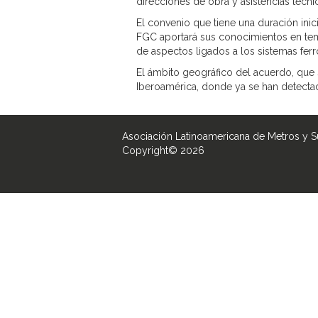
direcciones de obra y asistencias técnic
El convenio que tiene una duración ini
FGC aportará sus conocimientos en tema
de aspectos ligados a los sistemas ferro
El ámbito geográfico del acuerdo, que 
Iberoamérica, donde ya se han detect
Asociación Latinoamericana de Metros y 
Copyright© 2026