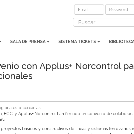
SALA DE PRENSA
SISTEMA TICKETS
BIBLIOTEC
enio con Applus+ Norcontrol par
cionales
regionales o cercanías
unya, FGC, y Applus+ Norcontrol han firmado un convenio de colaborac
aña.
royectos básicos y constructivos de líneas y sistemas ferroviarios i