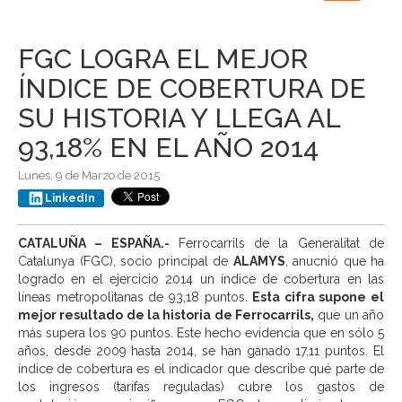
navigation
FGC LOGRA EL MEJOR
ÍNDICE DE COBERTURA DE
SU HISTORIA Y LLEGA AL
93,18% EN EL AÑO 2014
Lunes, 9 de Marzo de 2015
LinkedIn
CATALUÑA – ESPAÑA.-
Ferrocarrils de la Generalitat de
Catalunya (FGC), socio principal de
ALAMYS
, anucnió que ha
logrado en el ejercicio 2014 un índice de cobertura en las
líneas metropolitanas de 93,18 puntos.
Esta cifra supone el
mejor resultado de la historia de Ferrocarrils,
que un año
más supera los 90 puntos. Este hecho evidencia que en sólo 5
años, desde 2009 hasta 2014, se han ganado 17,11 puntos. El
índice de cobertura es el indicador que describe qué parte de
los ingresos (tarifas reguladas) cubre los gastos de