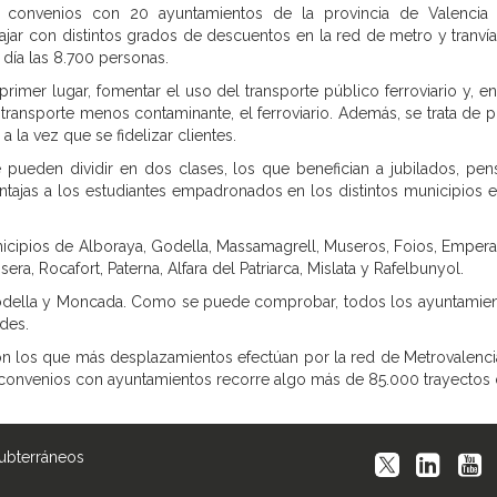
 convenios con 20 ayuntamientos de la provincia de Valencia p
ajar con distintos grados de descuentos en la red de metro y tranvía 
día las 8.700 personas.
imer lugar, fomentar el uso del transporte público ferroviario y, en
ransporte menos contaminante, el ferroviario. Además, se trata de p
a la vez que se fidelizar clientes.
 pueden dividir en dos clases, los que benefician a jubilados, pen
entajas a los estudiantes empadronados en los distintos municipios
icipios de Alboraya, Godella, Massamagrell, Museros, Foios, Empera
era, Rocafort, Paterna, Alfara del Patriarca, Mislata y Rafelbunyol.
odella y Moncada. Como se puede comprobar, todos los ayuntamient
des.
on los que más desplazamientos efectúan por la red de Metrovalencia,
n convenios con ayuntamientos recorre algo más de 85.000 trayectos 
Subterráneos