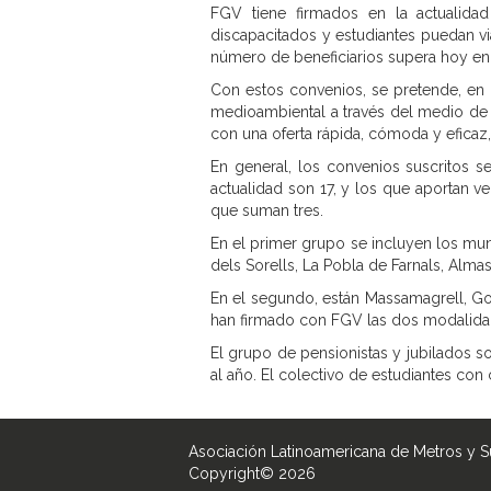
FGV tiene firmados en la actualidad
discapacitados y estudiantes puedan vi
número de beneficiarios supera hoy en 
Con estos convenios, se pretende, en pr
medioambiental a través del medio de t
con una oferta rápida, cómoda y eficaz, 
En general, los convenios suscritos se
actualidad son 17, y los que aportan v
que suman tres.
En el primer grupo se incluyen los mun
dels Sorells, La Pobla de Farnals, Almass
En el segundo, están Massamagrell, G
han firmado con FGV las dos modalida
El grupo de pensionistas y jubilados s
al año. El colectivo de estudiantes co
Asociación Latinoamericana de Metros y 
Copyright© 2026