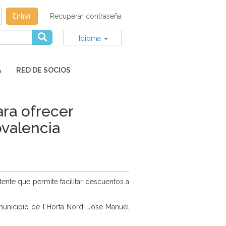
Entrar
Recuperar contraseña
Idioma
A
RED DE SOCIOS
ara ofrecer
ovalencia
ente que permite facilitar descuentos a
municipio de l´Horta Nord, José Manuel