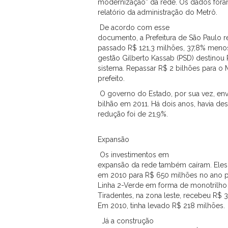
modernização” da rede. Os dados foram
relatório da administração do Metrô.
De acordo com esse
documento, a Prefeitura de São Paulo 
passado R$ 121,3 milhões, 37,8% men
gestão Gilberto Kassab (PSD) destinou 
sistema. Repassar R$ 2 bilhões para 
prefeito.
O governo do Estado, por sua vez, env
bilhão em 2011. Há dois anos, havia des
redução foi de 21,9%.
Expansão
Os investimentos em
expansão da rede também caíram. Eles 
em 2010 para R$ 650 milhões no ano 
Linha 2-Verde em forma de monotrilho 
Tiradentes, na zona leste, recebeu R$
Em 2010, tinha levado R$ 218 milhões.
Já a construção