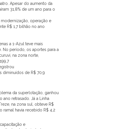
uatro. Apesar do aumento da
aíram 31,8% de um ano para o
, modernização, operação e
nte R$ 1,7 bilhão no ano
enas a 1-Azul teve mais
 No período, os aportes para a
curuvi, na zona norte,
199,7
egistrou
s diminuídos de R$ 70,9
oblema da superlotação, ganhou
 ano retrasado. Já a Linha
reze, na zona sul, obteve R$
o ramal havia recebido R$ 4,2
ecapacitação e