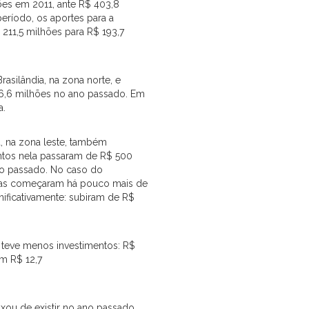
ões em 2011, ante R$ 403,8
ríodo, os aportes para a
 211,5 milhões para R$ 193,7
rasilândia, na zona norte, e
16,6 milhões no ano passado. Em
a.
a, na zona leste, também
ntos nela passaram de R$ 500
no passado. No caso do
bras começaram há pouco mais de
ificativamente: subiram de R$
C teve menos investimentos: R$
m R$ 12,7
xou de existir no ano passado.