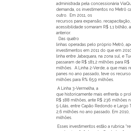
administrada pela concessionária ViaQ
demanda, os investimentos no Metrô c
outro.
Em 2011, os
recursos para expansão, recapacitação
acessibilidade somaram R$ 1,1 bilhão, a
anterior.
Das quatro
linhas operadas pelo próprio Metrô, ap
investimentos em 2011 do que em 2010.
linha entre Jabaquara, na zona sul, e Tu
passaram de R$ 181,2 milhões para R$ 
milhões.
A Linha 2-Verde, a que mais r
panes no ano passado, teve os recurso
milhões para R% 65,9 milhões.
A Linha 3-Vermelha, a
que historicamente mais enfrenta o pr
R$ 188 milhões, ante R$ 236 milhões no
5-Lilás, entre Capão Redondo e Largo T
2,6 milhões no ano passado. Em 2010, 
milhões.
Esses investimentos estão a rubrica “r