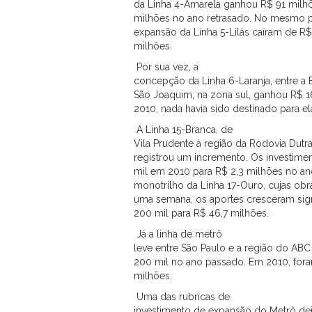
da Linha 4-Amarela ganhou R$ 91 milh
milhões no ano retrasado. No mesmo pe
expansão da Linha 5-Lilás caíram de R$
milhões.
Por sua vez, a
concepção da Linha 6-Laranja, entre a B
São Joaquim, na zona sul, ganhou R$ 
2010, nada havia sido destinado para el
A Linha 15-Branca, de
Vila Prudente à região da Rodovia Dutr
registrou um incremento. Os investime
mil em 2010 para R$ 2,3 milhões no a
monotrilho da Linha 17-Ouro, cujas o
uma semana, os aportes cresceram sign
200 mil para R$ 46,7 milhões.
Já a linha de metrô
leve entre São Paulo e a região do AB
200 mil no ano passado. Em 2010, fora
milhões.
Uma das rubricas de
investimento de expansão do Metrô dei