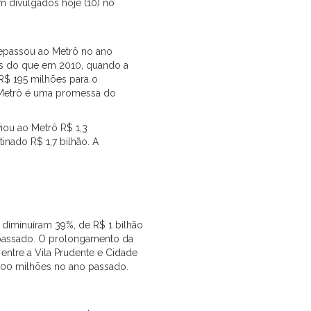
 divulgados hoje (10) no
repassou ao Metrô no ano
os do que em 2010, quando a
R$ 195 milhões para o
o Metrô é uma promessa do
iou ao Metrô R$ 1,3
tinado R$ 1,7 bilhão. A
diminuíram 39%, de R$ 1 bilhão
passado. O prolongamento da
entre a Vila Prudente e Cidade
 300 milhões no ano passado.