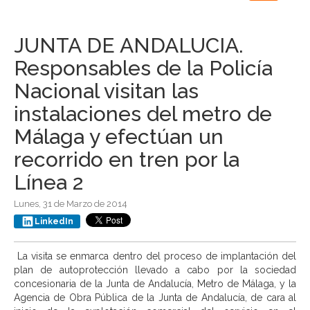
navigation
JUNTA DE ANDALUCIA.
Responsables de la Policía
Nacional visitan las
instalaciones del metro de
Málaga y efectúan un
recorrido en tren por la
Línea 2
Lunes, 31 de Marzo de 2014
LinkedIn
La visita se enmarca dentro del proceso de implantación del
plan de autoprotección llevado a cabo por la sociedad
concesionaria de la Junta de Andalucía, Metro de Málaga, y la
Agencia de Obra Pública de la Junta de Andalucía, de cara al