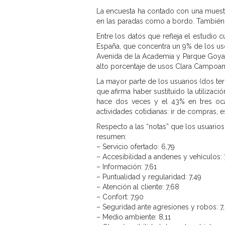
La encuesta ha contado con una muestra
en las paradas como a bordo. También s
Entre los datos que refleja el estudio 
España, que concentra un 9% de los us
Avenida de la Academia y Parque Goya.
alto porcentaje de usos Clara Campoam
La mayor parte de los usuarios (dos terc
que afirma haber sustituido la utilizació
hace dos veces y el 43% en tres ocasi
actividades cotidianas: ir de compras, est
Respecto a las “notas” que los usuarios 
resumen:
– Servicio ofertado: 6,79
– Accesibilidad a andenes y vehículos: 
– Información: 7,61
– Puntualidad y regularidad: 7,49
– Atención al cliente: 7,68
– Confort: 7,90
– Seguridad ante agresiones y robos: 7
– Medio ambiente: 8,11