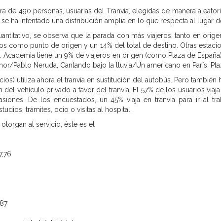
 de 490 personas, usuarias del Tranvía, elegidas de manera aleatoria.
e ha intentado una distribución amplia en lo que respecta al lugar d
cuantitativo, se observa que la parada con más viajeros, tanto en orig
os como punto de origen y un 14% del total de destino. Otras estaci
 Academia tiene un 9% de viajeros en origen (como Plaza de España)
or/Pablo Neruda, Cantando bajo la lluvia/Un americano en París, Pl
ios) utiliza ahora el tranvía en sustitución del autobús. Pero también
n del vehículo privado a favor del tranvía. El 57% de los usuarios viaja 
ones. De los encuestados, un 45% viaja en tranvía para ir al trab
udios, trámites, ocio o visitas al hospital.
otorgan al servicio, éste es el
7,76
,87