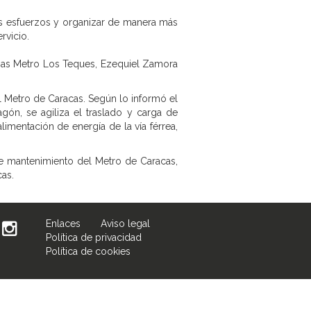
los esfuerzos y organizar de manera más
rvicio.
temas Metro Los Teques, Ezequiel Zamora
l Metro de Caracas. Según lo informó el
gón, se agiliza el traslado y carga de
imentación de energía de la vía férrea,
 de mantenimiento del Metro de Caracas,
cas.
Enlaces
Aviso legal
Política de privacidad
Política de cookies