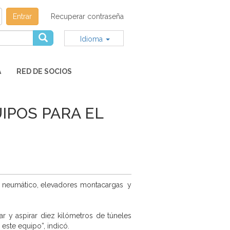
Entrar
Recuperar contraseña
Idioma
A
RED DE SOCIOS
IPOS PARA EL
or neumático, elevadores montacargas y
ar y aspirar diez kilómetros de túneles
este equipo”, indicó.